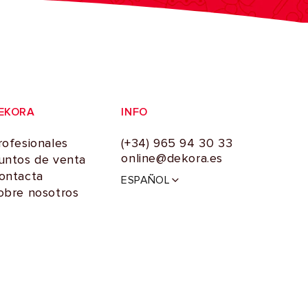
EKORA
INFO
rofesionales
(+34) 965 94 30 33
online@dekora.es
untos de venta
I
ontacta
ESPAÑOL
d
obre nosotros
i
o
m
a