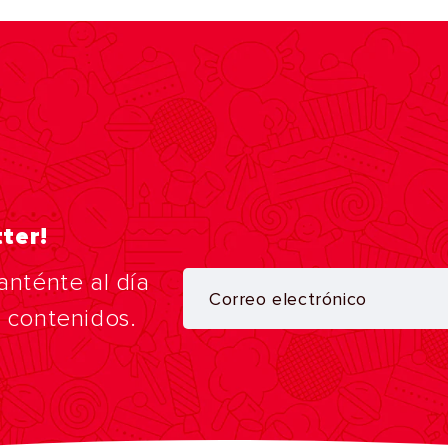
ter!
anténte al día
y contenidos.