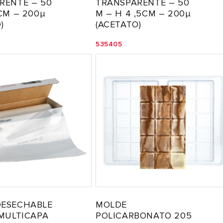
RENTE – 50
TRANSPARENTE – 50
CM – 200µ
M – H 4 ,5CM – 200µ
)
(ACETATO)
535405
ESECHABLE
MOLDE
 MULTICAPA
POLICARBONATO 205