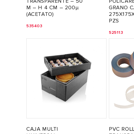
TRANSPARENTE – 50
POLICAR
M – H 4 CM – 200µ
GRANO C
(ACETATO)
275X175X
PZS
535403
525113
CAJA MULTI
PVC ROL