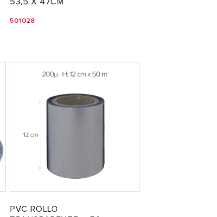
53,5 X 47CM
501028
PVC ROLLO