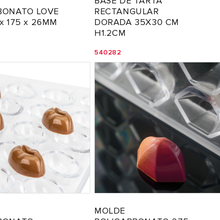
BASE DE TARTA
BONATO LOVE
RECTANGULAR
x 175 x 26MM
DORADA 35X30 CM
H1.2CM
540282
MOLDE