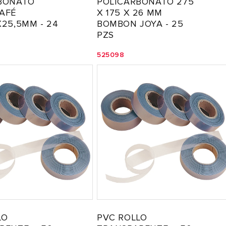
BONATO
POLICARBONATO 275
AFÉ
X 175 X 26 MM
25,5MM - 24
BOMBON JOYA - 25
PZS
525098
LO
PVC ROLLO