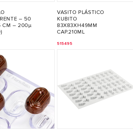
LO
VASITO PLÁSTICO
RENTE – 50
KUBITO
5 CM – 200µ
83X83XH49MM
)
CAP.210ML
515495