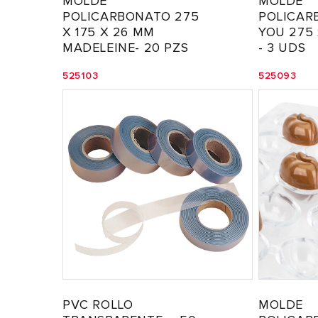
MOLDE
MOLDE
POLICARBONATO 275
POLICAR
X 175 X 26 MM
YOU 275 
MADELEINE- 20 PZS
- 3 UDS
525103
525093
PVC ROLLO
MOLDE