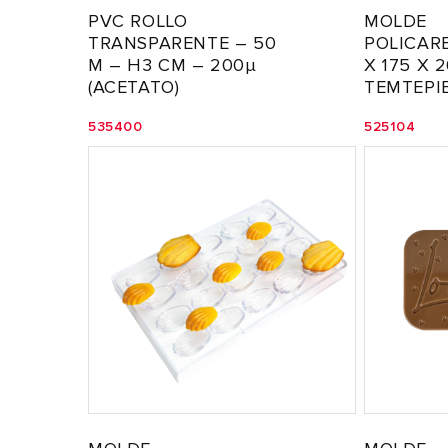
PVC ROLLO
MOLDE
TRANSPARENTE – 50
POLICAR
M – H3 CM – 200µ
X 175 X 
(ACETATO)
TEMTEPIE
535400
525104