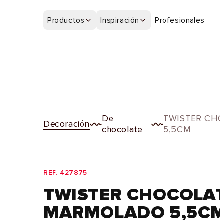
Ir
directamente
Productos
Inspiración
Profesionales
al contenido
De
TWISTER C
Decoración
chocolate
5,5CM
REF. 427875
TWISTER CHOCOLA
MARMOLADO 5,5C