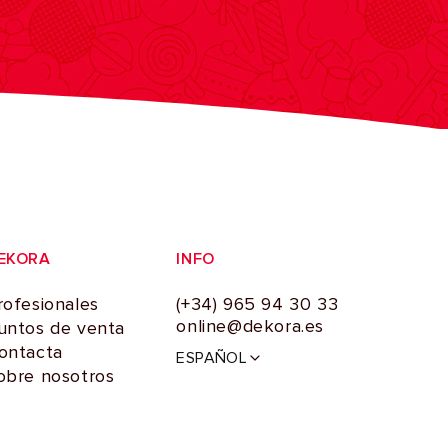
EKORA
INFO
rofesionales
(+34) 965 94 30 33
online@dekora.es
untos de venta
I
ontacta
ESPAÑOL
d
obre nosotros
i
o
m
a