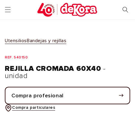
Ir
directamente
al contenido
Utensilios
Bandejas y rejillas
REF. 540150
REJILLA CROMADA 60X40
-
unidad
Compra profesional
Compra particulares