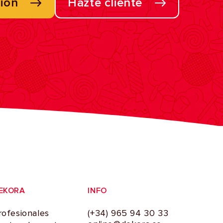
sión
Hazte cliente
EKORA
INFO
rofesionales
(+34) 965 94 30 33