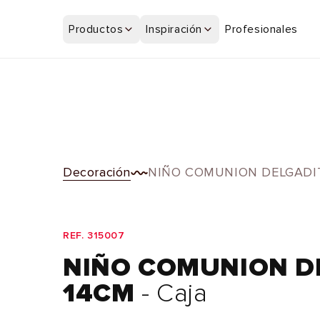
Ir
directamente
Productos
Inspiración
Profesionales
al contenido
Decoración
NIÑO COMUNION DELGADI
REF. 315007
NIÑO COMUNION D
14CM
- Caja