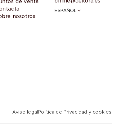
online@dekora.es
untos de venta
I
ontacta
ESPAÑOL
d
obre nosotros
i
o
m
a
Aviso legal
Política de Privacidad y cookies