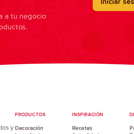
Iniciar se
a a tu negocio
roductos.
PRODUCTOS
INSPIRACIÓN
D
dos y
Decoración
Recetas
P