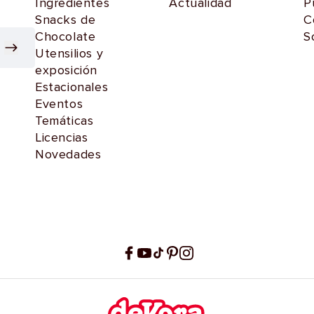
Ingredientes
Actualidad
P
Snacks de
C
Chocolate
S
Utensilios y
exposición
Estacionales
Eventos
Temáticas
Licencias
Novedades
Facebook
YouTube
TikTok
Pinterest
Instagram