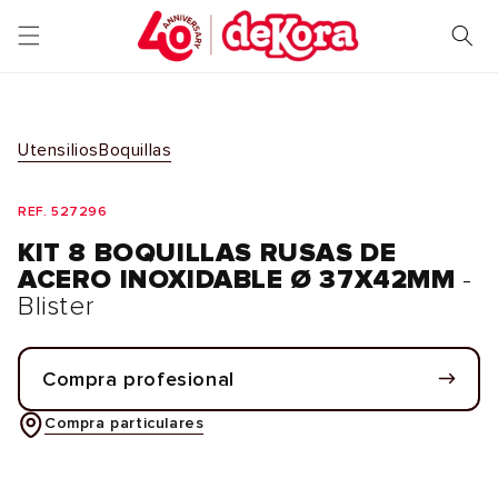
Ir
directamente
al contenido
Utensilios
Boquillas
REF. 527296
KIT 8 BOQUILLAS RUSAS DE
ACERO INOXIDABLE Ø 37X42MM
-
Blister
Compra profesional
Compra particulares