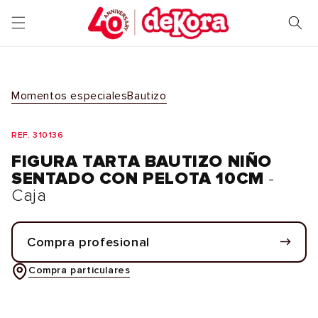
Ir
directamente
al contenido
Momentos especiales
Bautizo
REF. 310136
FIGURA TARTA BAUTIZO NIÑO
SENTADO CON PELOTA 10CM
-
Caja
Compra profesional
Compra particulares