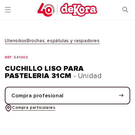
Ir
directamente
al contenido
Utensilios
Brochas, espátulas y raspadores
REF. 541003
CUCHILLO LISO PARA
PASTELERIA 31CM
- Unidad
Compra profesional
Compra particulares