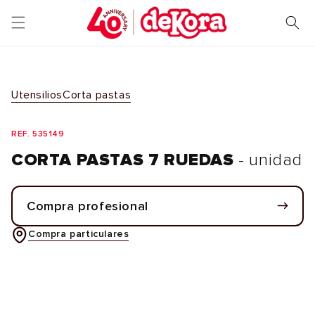
Ir
directamente
al contenido
Utensilios
Corta pastas
REF. 535149
CORTA PASTAS 7 RUEDAS
- unidad
Compra profesional
Compra particulares