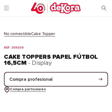
Ir
directamente
al contenido
No comestible
Cake Topper
REF. 359039
CAKE TOPPERS PAPEL FÚTBOL
16,5CM
- Display
Compra profesional
Compra particulares