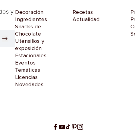
dos y
Decoración
Recetas
P
Ingredientes
Actualidad
P
Snacks de
C
Chocolate
S
Utensilios y
exposición
Estacionales
Eventos
Temáticas
Licencias
Novedades
Facebook
YouTube
TikTok
Pinterest
Instagram