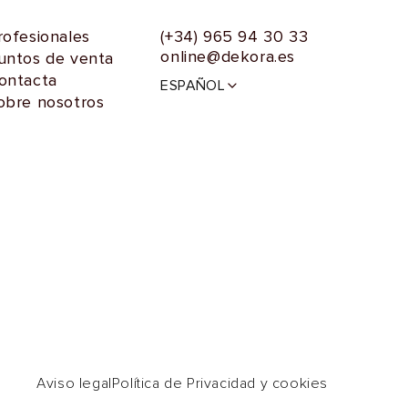
rofesionales
(+34) 965 94 30 33
online@dekora.es
untos de venta
I
ontacta
ESPAÑOL
d
obre nosotros
i
o
m
a
Aviso legal
Política de Privacidad y cookies