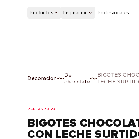
Ir
directamente
Productos
Inspiración
Profesionales
al contenido
De
BIGOTES CHOC
Decoración
chocolate
LECHE SURTID
REF. 427959
BIGOTES CHOCOLA
CON LECHE SURTI