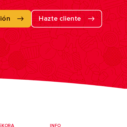
sión
Hazte cliente
EKORA
INFO