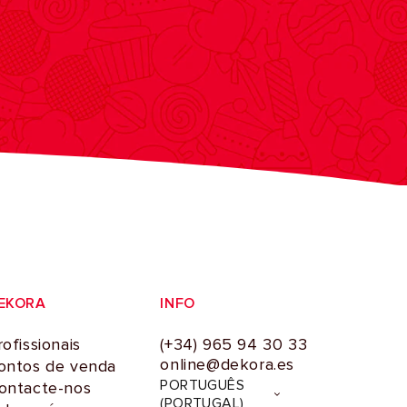
EKORA
INFO
rofissionais
(+34) 965 94 30 33
online@dekora.es
ontos de venda
I
PORTUGUÊS
ontacte-nos
d
(PORTUGAL)