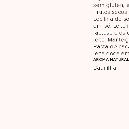
sem glúten, e
Frutos secos 
Lecitina de so
em pó, Leite 
lactose e os
leite, Mantei
Pasta de cac
leite doce e
AROMA NATURA
Baunilha