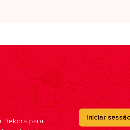
Iniciar sessã
a Dekora para