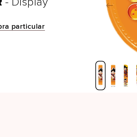
R
- Display
ra particular