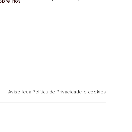
obre nós
i
o
m
a
Aviso legal
Política de Privacidade e cookies