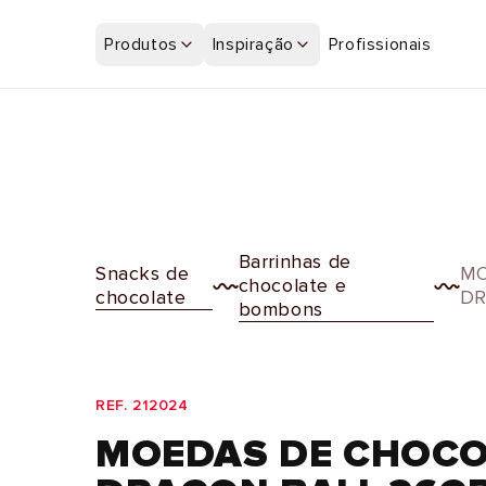
Saltar
para o
Produtos
Inspiração
Profissionais
conteúdo
Barrinhas de
Snacks de
MO
chocolate e
chocolate
DR
bombons
REF. 212024
MOEDAS DE CHOCO