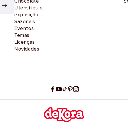
Chocolate
S
Utensílios e
exposição
Sazonais
Eventos
Temas
Licenças
Novidades
Facebook
YouTube
TikTok
Pinterest
Instagram