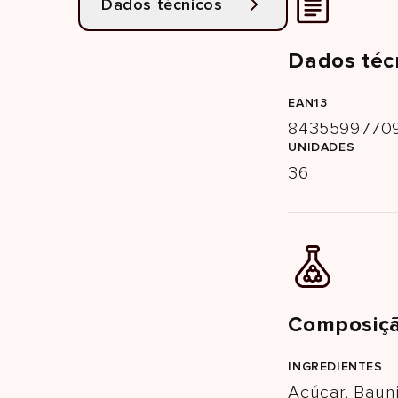
Dados técnicos
Dados téc
EAN13
84355997709
UNIDADES
36
Composiçã
INGREDIENTES
Açúcar, Bauni