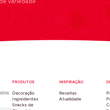
nde variedade
PRODUTOS
INSPIRAÇÃO
D
údos
Decoração
Receitas
P
Ingredientes
Atualidade
P
Snacks de
C