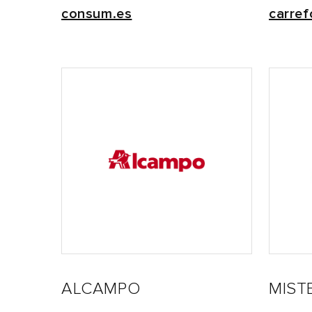
consum.es
carref
ALCAMPO
MIST