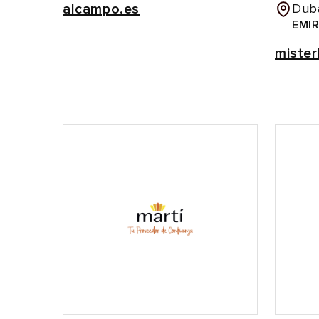
alcampo.es
Duba
EMI
miste