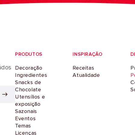
PRODUTOS
INSPIRAÇÃO
D
údos
Decoração
Receitas
P
Ingredientes
Atualidade
P
Snacks de
C
Chocolate
S
Utensílios e
exposição
Sazonais
Eventos
Temas
Licenças