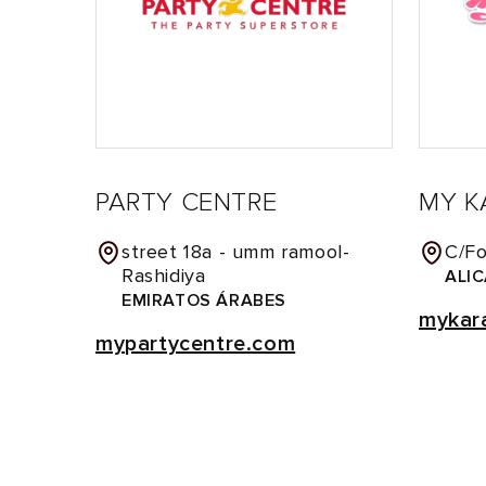
PARTY CENTRE
MY K
street 18a - umm ramool-
C/Fo
Rashidiya
ALI
EMIRATOS ÁRABES
mykar
mypartycentre.com