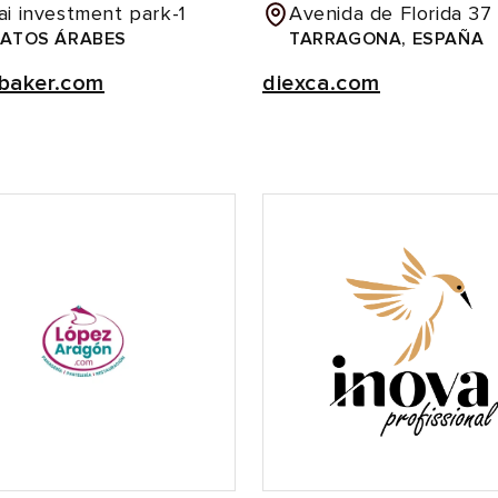
i investment park-1
Avenida de Florida 37
RATOS ÁRABES
TARRAGONA, ESPAÑA
rbaker.com
diexca.com