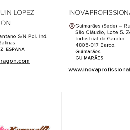
UIN LOPEZ
INOVAPROFISSION
GON
Guimarães (Sede) – R
São Cláudio, Lote 5. 
antano S/N Pol. Ind.
Industrial da Gandra
Salinas
4805-017 Barco,
IZ, ESPAÑA
Guimarães.
GUIMARÃES
aragon.com
www.inovaprofissiona