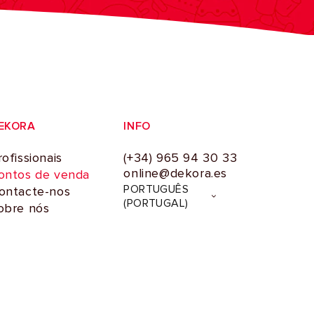
EKORA
INFO
rofissionais
(+34) 965 94 30 33
online@dekora.es
ontos de venda
I
PORTUGUÊS
ontacte-nos
d
(PORTUGAL)
obre nós
i
o
m
a