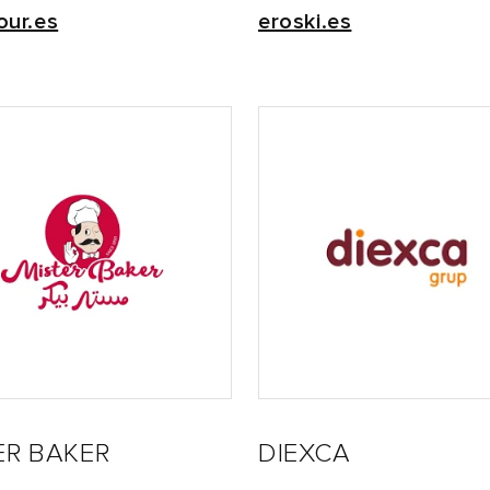
our.es
eroski.es
ER BAKER
DIEXCA