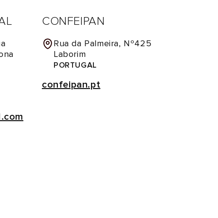
AL
CONFEIPAN
ua
Rua da Palmeira, Nº425
Zona
Laborim
PORTUGAL
confeipan.pt
l.com