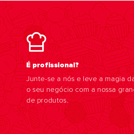
É profissional?
Junte-se a nós e leve a magia d
o seu negócio com a nossa gra
de produtos.