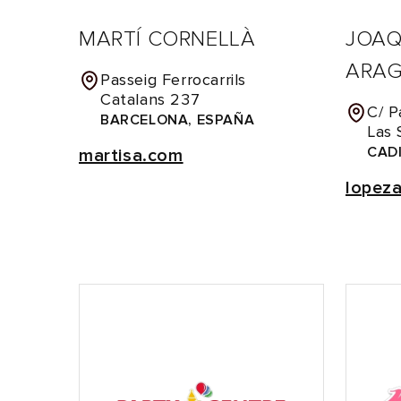
MARTÍ CORNELLÀ
JOAQ
ARA
Passeig Ferrocarrils
Catalans 237
C/ P
BARCELONA, ESPAÑA
Las 
CAD
martisa.com
lopez