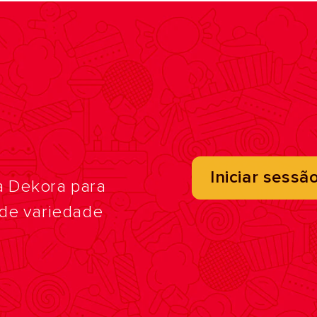
Iniciar sessã
a Dekora para
nde variedade