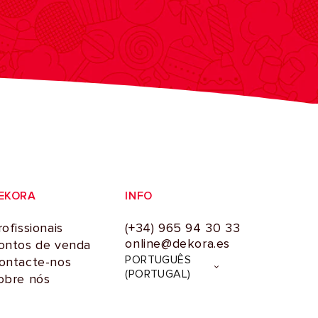
EKORA
INFO
rofissionais
(+34) 965 94 30 33
online@dekora.es
ontos de venda
I
PORTUGUÊS
ontacte-nos
d
(PORTUGAL)
obre nós
i
o
m