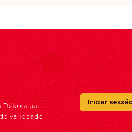
Iniciar sessã
a Dekora para
nde variedade