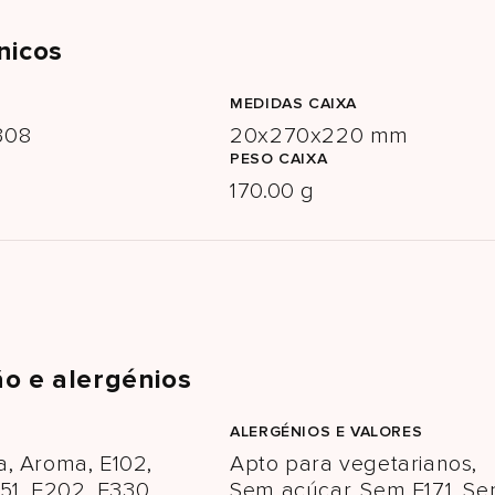
nicos
MEDIDAS CAIXA
308
20x270x220 mm
PESO CAIXA
170.00 g
o e alergénios
ALERGÉNIOS E VALORES
, Aroma, E102,
Apto para vegetarianos,
151, E202, E330,
Sem açúcar, Sem E171, S