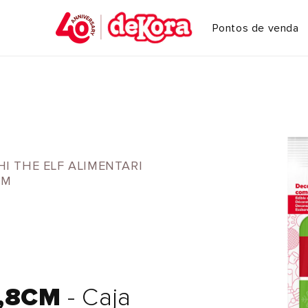
Pontos de venda
HI THE ELF ALIMENTARI
CM
F
5,8CM
- Caja