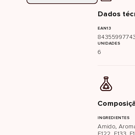
Dados téc
EAN13
8435599774
UNIDADES
6
Composiçã
INGREDIENTES
Amido, Aroma
E122, E133, E