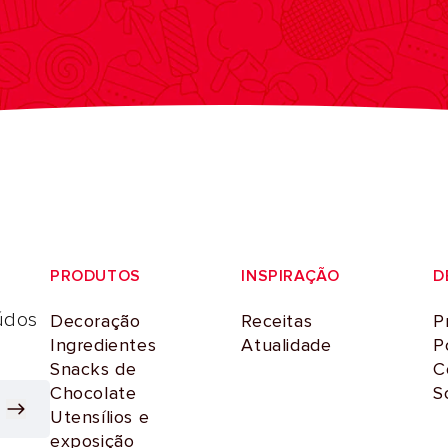
PRODUTOS
INSPIRAÇÃO
D
údos
Decoração
Receitas
P
Ingredientes
Atualidade
P
Snacks de
C
Chocolate
S
Utensílios e
exposição