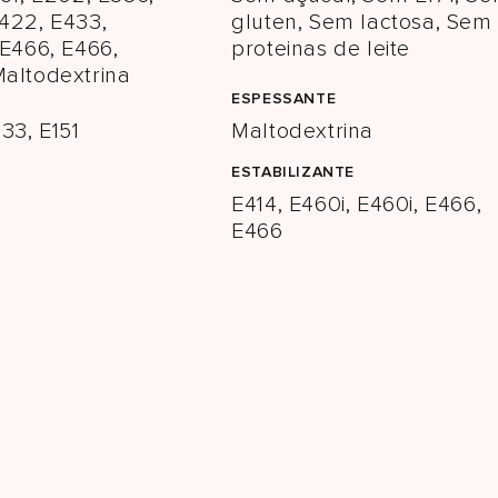
E422, E433,
gluten, Sem lactosa, Sem
 E466, E466,
proteinas de leite
Maltodextrina
ESPESSANTE
133, E151
Maltodextrina
S
ESTABILIZANTE
E414, E460i, E460i, E466,
E466