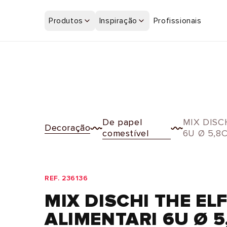
Saltar
para o
Produtos
Inspiração
Profissionais
conteúdo
De papel
MIX DISC
Decoração
comestível
6U Ø 5,8
REF. 236136
MIX DISCHI THE EL
ALIMENTARI 6U Ø 