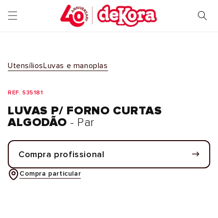
Saltar
para o
conteúdo
Utensílios
Luvas e manoplas
REF. 535181
LUVAS P/ FORNO CURTAS
ALGODÃO
- Par
Compra profissional
Compra particular