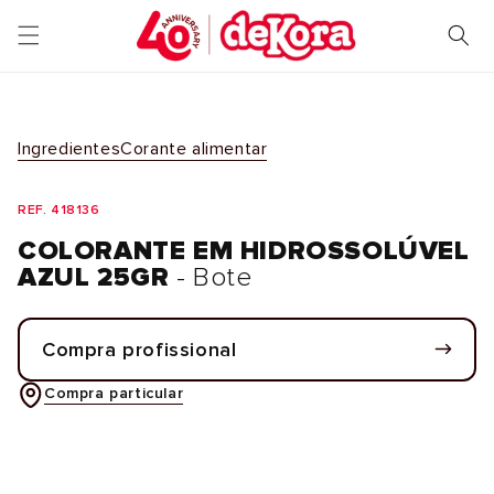
Saltar
para o
conteúdo
Ingredientes
Corante alimentar
REF. 418136
COLORANTE EM HIDROSSOLÚVEL
AZUL 25GR
- Bote
Compra profissional
Compra particular