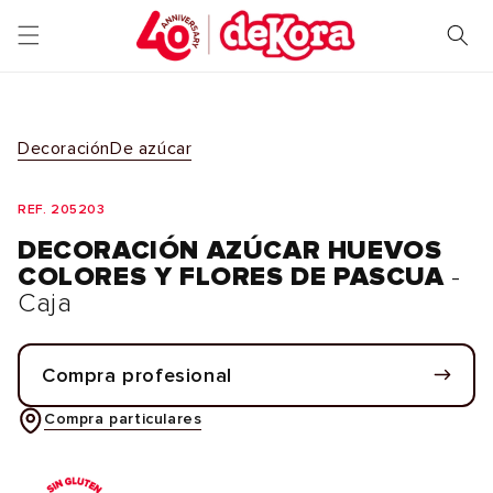
Ir
directamente
al contenido
Decoración
De azúcar
REF. 205203
DECORACIÓN AZÚCAR HUEVOS
COLORES Y FLORES DE PASCUA
-
Caja
Compra profesional
Compra particulares