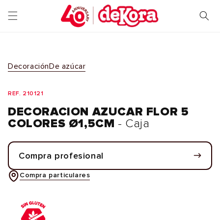
Ir
directamente
al contenido
Decoración
De azúcar
REF. 210121
DECORACION AZUCAR FLOR 5
COLORES Ø1,5CM
- Caja
Compra profesional
Compra particulares