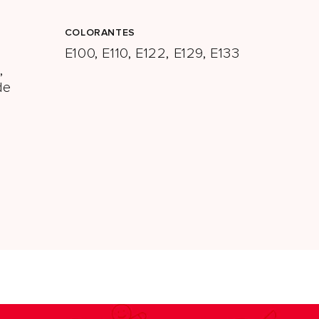
COLORANTES
E100, E110, E122, E129, E133
,
de