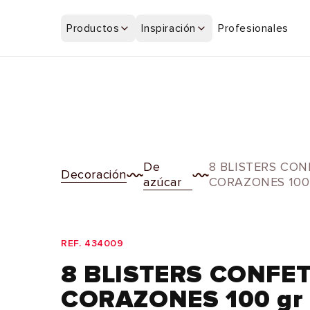
Ir
directamente
Productos
Inspiración
Profesionales
al contenido
De
8 BLISTERS CO
Decoración
azúcar
CORAZONES 100
REF. 434009
8 BLISTERS CONFE
CORAZONES 100 gr