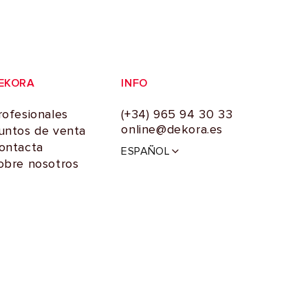
EKORA
INFO
rofesionales
(+34) 965 94 30 33
online@dekora.es
untos de venta
I
ontacta
ESPAÑOL
d
obre nosotros
i
o
m
a