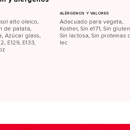
ALÉRGENOS Y VALORES
sol alto oleico,
Adecuado para vegeta,
n de patata,
Kosher, Sin e171, Sin gluten
, Azúcar glass,
Sin lactosa, Sin proteinas 
22, E129, E133,
lec
oz