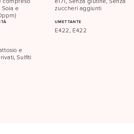
te compreso
e171, Senza glutine, Senza
, Soia e
zuccheri aggiunti
<10ppm)
ITÀ
UMETTANTE
E422, E422
ttosio e
ivati, Sulfiti