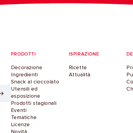
PRODOTTI
ISPIRAZIONE
D
Decorazione
Ricette
Pr
Ingredienti
Attualità
Pu
Snack al cioccolato
Co
Utensili ed
Ch
esposizione
Prodotti stagionali
Eventi
Tematiche
Licenze
Novità