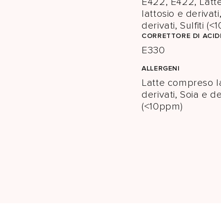
E422, E422, Lat
lattosio e derivati
derivati, Sulfiti (
CORRETTORE DI ACID
E330
ALLERGENI
Latte compreso la
derivati, Soia e der
(<10ppm)