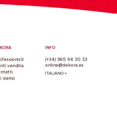
EKORA
INFO
ofessionisti
(+34) 965 94 30 33
online@dekora.es
nti vendita
L
ntatti
ITALIANO
i
i siamo
n
g
u
a