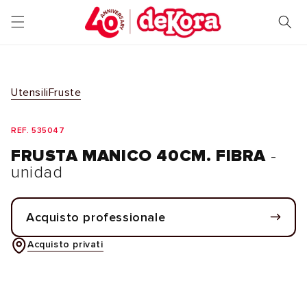
Vai
direttamente
ai contenuti
Utensili
Fruste
REF. 535047
FRUSTA MANICO 40CM. FIBRA
-
unidad
Acquisto professionale
Acquisto privati