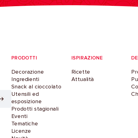
PRODOTTI
ISPIRAZIONE
D
Decorazione
Ricette
Pr
Ingredienti
Attualità
Pu
Snack al cioccolato
Co
Utensili ed
Ch
esposizione
Prodotti stagionali
Eventi
Tematiche
Licenze