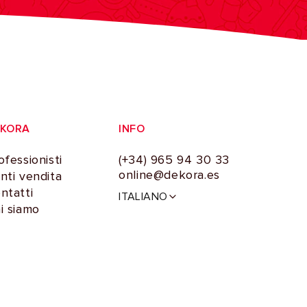
EKORA
INFO
ofessionisti
(+34) 965 94 30 33
online@dekora.es
nti vendita
L
ntatti
ITALIANO
i
i siamo
n
g
u
a