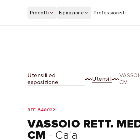
Vai
direttamente
Prodotti
Ispirazione
Professionisti
ai contenuti
Utensili ed
VASSOI
Utensili
esposizione
CM
REF. 540022
VASSOIO RETT. ME
CM
- Caja