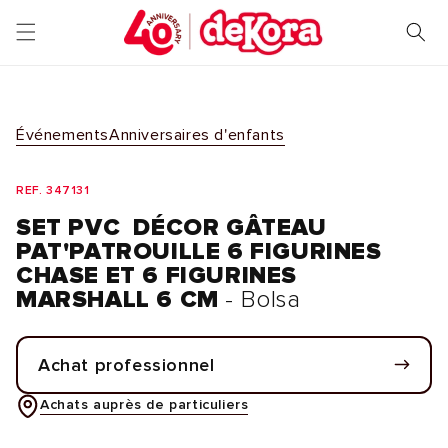
et
passer
au
contenu
Événements
Anniversaires d'enfants
REF. 347131
SET PVC DÉCOR GÂTEAU
PAT'PATROUILLE 6 FIGURINES
CHASE ET 6 FIGURINES
MARSHALL 6 CM
- Bolsa
Achat professionnel
Achats auprès de particuliers