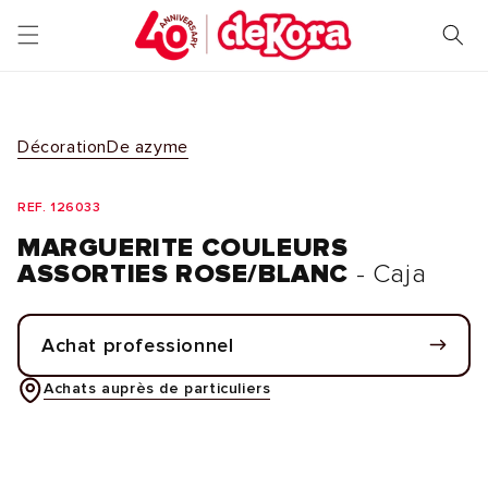
et
passer
au
contenu
Décoration
De azyme
REF. 126033
MARGUERITE COULEURS
ASSORTIES ROSE/BLANC
- Caja
Achat professionnel
Achats auprès de particuliers