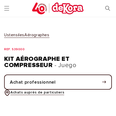
et
passer
au
contenu
Ustensiles
Aérographes
REF. 539000
KIT AÉROGRAPHE ET
COMPRESSEUR
- Juego
Achat professionnel
Achats auprès de particuliers