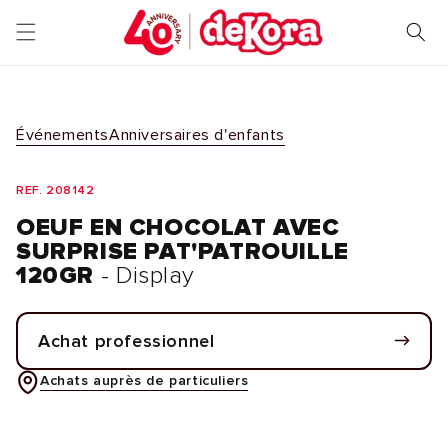
et
passer
au
contenu
Événements
Anniversaires d'enfants
REF. 208142
OEUF EN CHOCOLAT AVEC
SURPRISE PAT'PATROUILLE
120GR
- Display
Achat professionnel
Achats auprès de particuliers