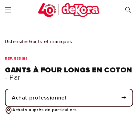
et
passer
au
contenu
Ustensiles
Gants et maniques
REF. 535181
GANTS À FOUR LONGS EN COTON
- Par
Achat professionnel
Achats auprès de particuliers