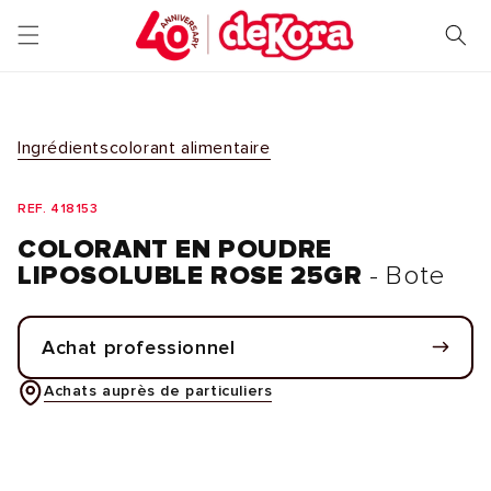
et
passer
au
contenu
Ingrédients
colorant alimentaire
REF. 418153
COLORANT EN POUDRE
LIPOSOLUBLE ROSE 25GR
- Bote
Achat professionnel
Achats auprès de particuliers