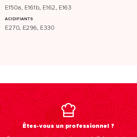
E150a, E161b, E162, E163
ACIDIFIANTS
E270, E296, E330
Êtes-vous un professionnel ?