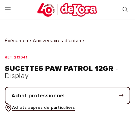
et
passer
au
contenu
Événements
Anniversaires d'enfants
REF. 213041
SUCETTES PAW PATROL 12GR
-
Display
Achat professionnel
Achats auprès de particuliers